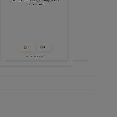
Bardzo dobry pas, solidny, dobre
Dobra jakość i obsłu
mocowanie.
0
0
0
0
w tym miesiącu
2026-05-26