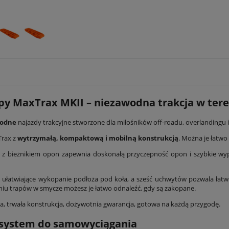
py MaxTrax MKII – niezawodna trakcja w tere
awodne
najazdy trakcyjne stworzone dla miłośników off-roadu, overlandingu 
Trax z
wytrzymałą, kompaktową i mobilną konstrukcją
. Można je łatw
ę z bieżnikiem opon zapewnia doskonałą przyczepność opon i szybkie wy
, ułatwiające wykopanie podłoża pod koła, a sześć uchwytów pozwala łat
niu trapów w smycze możesz je łatwo odnaleźć, gdy są zakopane.
, trwała konstrukcja, dożywotnia gwarancja, gotowa na każdą przygodę.
 system do samowyciągania