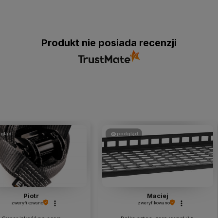
Produkt nie posiada recenzji
gląd
podgląd
Piotr
Maciej
zweryfikowano
zweryfikowano