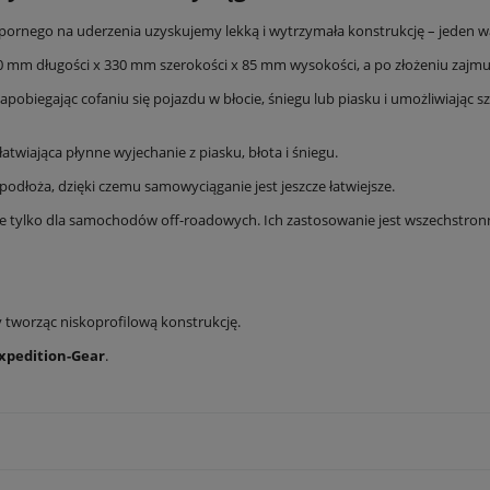
pornego na uderzenia uzyskujemy lekką i wytrzymała konstrukcję – jeden w
 mm długości x 330 mm szerokości x 85 mm wysokości, a po złożeniu zajmu
zapobiegając cofaniu się pojazdu w błocie, śniegu lub piasku i umożliwiając 
twiająca płynne wyjechanie z piasku, błota i śniegu.
odłoża, dzięki czemu samowyciąganie jest jeszcze łatwiejsze.
e tylko dla samochodów off-roadowych. Ich zastosowanie jest wszechstronn
y tworząc niskoprofilową konstrukcję.
xpedition-Gear
.