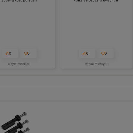
Super jakość polecam
Polka sztos, zero uwag! :)🔥
0
0
0
0
w tym miesiącu
w tym miesiącu