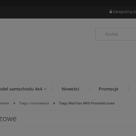
Zarejestruj s
odel samochodu 4x4
Nowości
Promocje
»
»
tlenie
Trapy i mocowania
Trapy MaxTrax MKII Pomarańczowe
czowe