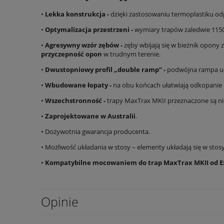
•
Lekka konstrukcja -
dzięki zastosowaniu termoplastiku od
•
Optymalizacja przestrzeni -
wymiary trapów zaledwie 1150
•
Agresywny wzór zębów -
zęby wbijają się w bieżnik opony 
przyczepność opon
w trudnym terenie.
•
Dwustopniowy profil „double ramp” -
podwójna rampa uła
•
Wbudowane łopaty -
na obu końcach ułatwiają odkopanie p
•
Wszechstronność -
trapy MaxTrax MKII przeznaczone są ni
•
Zaprojektowane w Australii
.
• Dożywotnia gwarancja producenta.
• Możliwość układania w stosy – elementy układają się w stos
•
Kompatybilne mocowaniem do trap MaxTrax MKII od E
Opinie