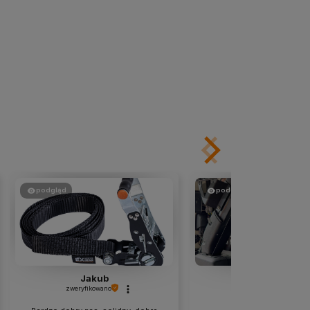
podgląd
podgląd
Jakub
LIFTER SP Z. O.O
zweryfikowano
zweryfikowano