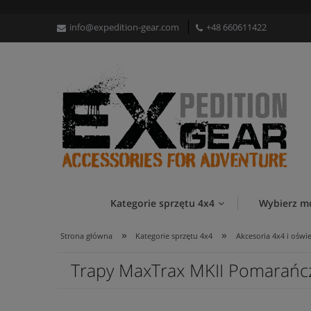
info@expedition-gear.com
+48 660611422
Kategorie sprzętu 4x4
Wybierz m
»
»
Strona główna
Kategorie sprzętu 4x4
Akcesoria 4x4 i oświe
Trapy MaxTrax MKII Pomarań