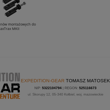
inów montażowych do
axTrax MKII
EXPEDITION-GEAR
TOMASZ MATOSEK
NIP:
5322104794
| REGON:
525116673
ul. Skorupy 12, 05-340 Kołbiel, woj. mazowieckie