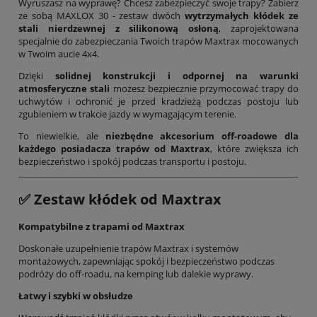
Wyruszasz na wyprawę? Chcesz zabezpieczyć swoje trapy? Zabierz
ze sobą MAXLOX 30 - zestaw dwóch
wytrzymałych kłódek ze
stali nierdzewnej z silikonową osłoną
, zaprojektowana
specjalnie do zabezpieczania Twoich trapów Maxtrax mocowanych
w Twoim aucie 4x4.
Dzięki
solidnej konstrukcji i odpornej na warunki
atmosferyczne stali
możesz bezpiecznie przymocować trapy do
uchwytów i ochronić je przed kradzieżą podczas postoju lub
zgubieniem w trakcie jazdy w wymagającym terenie.
To niewielkie, ale
niezbędne akcesorium off-roadowe dla
każdego posiadacza trapów od Maxtrax
, które zwiększa ich
bezpieczeństwo i spokój podczas transportu i postoju.
✅
Zestaw kłódek od Maxtrax
Kompatybilne z trapami od Maxtrax
Doskonałe uzupełnienie trapów Maxtrax i systemów
montażowych, zapewniając spokój i bezpieczeństwo podczas
podróży do off‑roadu, na kemping lub dalekie wyprawy.
Łatwy i szybki w obsłudze