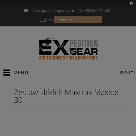
info@expedition-gear.com
+48 660611422
(PUSTY)
Zestaw kłódek Maxtrax Maxlox
30