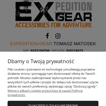
EXPEDITION-GEAR
TOMASZ MATOSEK
NIP:
5322104794
| REGON:
525116673
ul. Skorupy 12, 05-340 Kołbiel, woj. mazowieckie
Dbamy o Twoją prywatność
Potrzebujesz pomocy? Zadzwoń!
+48 660 611 422
Pliki cookies i pokrewne im technologie umożliwiają poprawne
działanie strony i pomagają nam dostosować ofertę do Twoich
potrzeb. Możesz zaakceptować wykorzystanie przez nas
wszystkich tych plików i przejść do sklepu lub dostosować użycie
O NAS
plików do swoich preferencji, wybierając opcję "Dostosuj zgody".
Więcej o plikach cookies przeczytasz w naszej Polityce
prywatności.
INFORMACJE
ZAAKCEPTUJ TYLKO NIEZBĘDNE