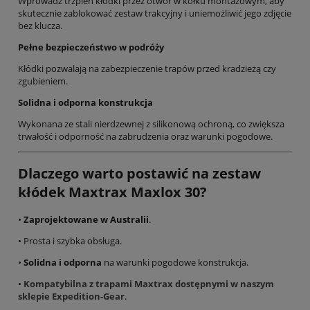
Wprowadź trzpień kłódki przez otwór w kołku montażowym, aby
skutecznie zablokować zestaw trakcyjny i uniemożliwić jego zdjęcie
bez klucza.
Pełne bezpieczeństwo w podróży
Kłódki pozwalają na zabezpieczenie trapów przed kradzieżą czy
zgubieniem.
Solidna i odporna konstrukcja
Wykonana ze stali nierdzewnej z silikonową ochroną, co zwiększa
trwałość i odporność na zabrudzenia oraz warunki pogodowe.
Dlaczego warto postawi
ć na zestaw
kłódek Maxtrax Maxlox 30?
•
Zaprojektowane w Australii
.
• Prosta i szybka obsługa.
•
Solidna i odporna
na warunki pogodowe konstrukcja.
•
Kompatybilna z trapami Maxtrax dostępnymi w naszym
sklepie Expedition-Gear
.