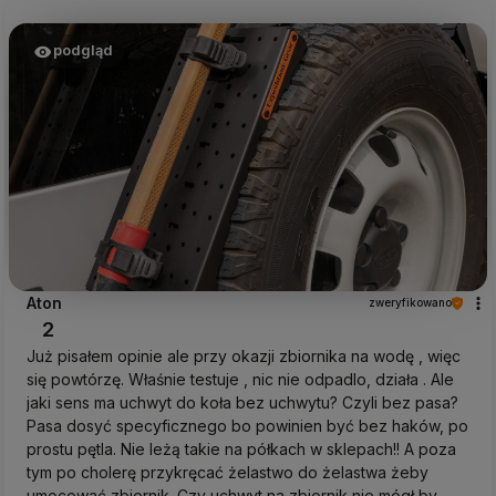
podgląd
Aton
zweryfikowano
2
Już pisałem opinie ale przy okazji zbiornika na wodę , więc
się powtórzę. Właśnie testuje , nic nie odpadlo, działa . Ale
jaki sens ma uchwyt do koła bez uchwytu? Czyli bez pasa?
Pasa dosyć specyficznego bo powinien być bez haków, po
prostu pętla. Nie leżą takie na półkach w sklepach!! A poza
tym po cholerę przykręcać żelastwo do żelastwa żeby
umocować zbiornik. Czy uchwyt na zbiornik nie mógł by