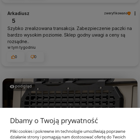
Arkadiusz
zweryfikowano
5
Szybko zrealizowana transakcja. Zabezpieczenie paczki na
bardzo wysokim poziomie. Sklep godny uwagi a ceny są
rozsądne..
w tym tygodniu
0
0
podgląd
Dbamy o Twoją prywatność
Pliki cookies i pokrewne im technologie umożliwiają poprawne
działanie strony i pomagają nam dostosować ofertę do Twoich