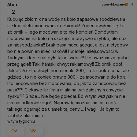
Aton
zweryfikowano
2
Kupując zbiornik na wodę na koło zapasowe spodziewam
się kompletu: mocowania + zbiornik! Zorientowałem się że
zbiornik + jego mocowanie to nie komplet! Domówiłem
mocowanie na koło na szczęście przyszło szybko, ale cóż
za niespodzianka!! Brak pasa mocującego, a jest nietypowy
bo nie powinien mieć haków!! I w mojej miejscowości w
żadnym sklepie nie było takiej wersji!!! I to uważam za grube
przegięcie!! Taki hamski chwyt reklamowy!! Zbiornik ooo!
Jakieś 7o zł, uchwyt ,noo niecałe 200,-- ok spoko cena, ale
gdzież , to nie koniec prawie 300,- za mocowanie do koła!!!!
I to mocowanie bez mocowania, bo jak to zamocować bez
pasa?!?! Ciekawe ile firma miała na tym żałosnym chwycie
zysku?!? Słabe... Nie będę polecał. Bo w tym wszystkim nie
ma nic odkrywczego!!! Naprawdę można samemu coś
takiego ogarnąć za ułamek tej ceny ... I wagi!! Ja bym to
zrobił z aluminium..
w tym tygodniu
0
0