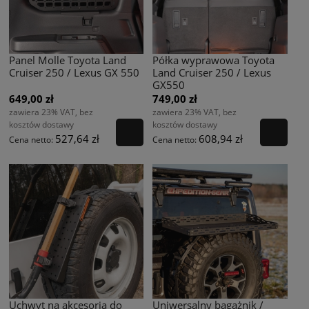
Panel Molle Toyota Land
Półka wyprawowa Toyota
Cruiser 250 / Lexus GX 550
Land Cruiser 250 / Lexus
GX550
649,00 zł
749,00 zł
zawiera 23% VAT, bez
zawiera 23% VAT, bez
kosztów dostawy
kosztów dostawy
527,64 zł
608,94 zł
Cena netto:
Cena netto:
Uchwyt na akcesoria do
Uniwersalny bagażnik /