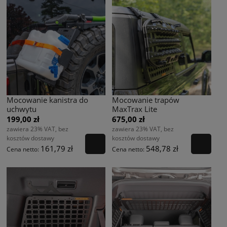
Mocowanie kanistra do
Mocowanie trapów
uchwytu
MaxTrax Lite
199,00 zł
675,00 zł
zawiera 23% VAT, bez
zawiera 23% VAT, bez
kosztów dostawy
kosztów dostawy
161,79 zł
548,78 zł
Cena netto:
Cena netto: