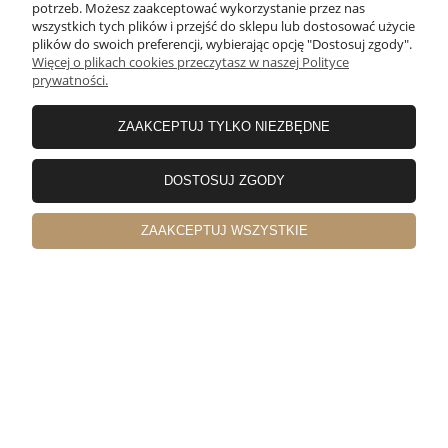
potrzeb. Możesz zaakceptować wykorzystanie przez nas
wszystkich tych plików i przejść do sklepu lub dostosować użycie
plików do swoich preferencji, wybierając opcję "Dostosuj zgody".
Wojciech
zweryfikowano
Więcej o plikach cookies przeczytasz w naszej Polityce
5
prywatności.
Dobra, prosta konstrukcja, sprawdziła się w terenie.
Wygląda efektownie, wykonanie solidne. Polecam
ZAAKCEPTUJ TYLKO NIEZBĘDNE
w tym miesiącu
0
0
DOSTOSUJ ZGODY
ZAAKCEPTUJ WSZYSTKIE
podgląd