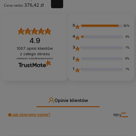
376,42 zł
Cena netto:
5
92%
4
6%
4.9
3
1%
1007
opinii klientów
z całego okresu
2
0%
zebranych i zweryfikowanych przez
1
1%
Opinie klientów
Jak zbieramy opinie?
filtry