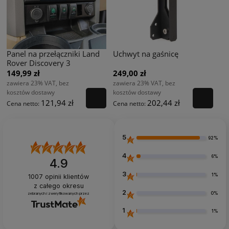
Panel na przełączniki Land
Uchwyt na gaśnicę
Rover Discovery 3
149,99 zł
249,00 zł
zawiera 23% VAT, bez
zawiera 23% VAT, bez
kosztów dostawy
kosztów dostawy
121,94 zł
202,44 zł
Cena netto:
Cena netto:
5
92%
4
6%
4.9
3
1%
1007
opinii klientów
z całego okresu
2
0%
zebranych i zweryfikowanych przez
1
1%