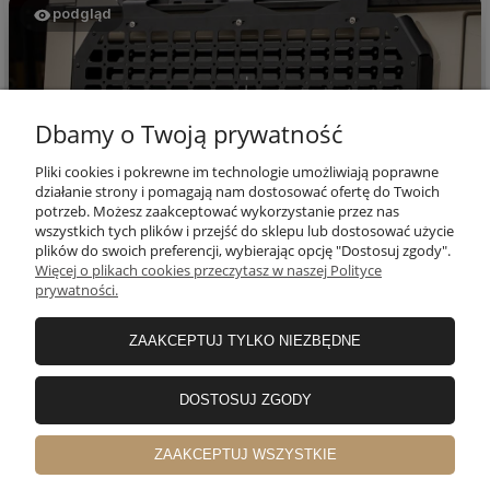
podgląd
Dbamy o Twoją prywatność
Pliki cookies i pokrewne im technologie umożliwiają poprawne
działanie strony i pomagają nam dostosować ofertę do Twoich
potrzeb. Możesz zaakceptować wykorzystanie przez nas
wszystkich tych plików i przejść do sklepu lub dostosować użycie
plików do swoich preferencji, wybierając opcję "Dostosuj zgody".
Wojciech
zweryfikowano
Więcej o plikach cookies przeczytasz w naszej Polityce
5
prywatności.
Dobra, prosta konstrukcja, sprawdziła się w terenie.
Wygląda efektownie, wykonanie solidne. Polecam
ZAAKCEPTUJ TYLKO NIEZBĘDNE
w tym miesiącu
0
0
DOSTOSUJ ZGODY
ZAAKCEPTUJ WSZYSTKIE