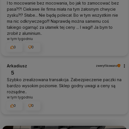
I to mocowanie bez mocowania, bo jak to zamocować bez
pasa?!?! Ciekawe ile firma miała na tym żałosnym chwycie
zysku?!? Słabe... Nie będę polecał. Bo w tym wszystkim nie
ma nic odkrywczego!!! Naprawdę można samemu coś
takiego ogarnąć za ułamek tej ceny ... I wagi!! Ja bym to
zrobił z aluminium..
w tym tygodniu
0
0
Arkadiusz
zweryfikowano
5
Szybko zrealizowana transakcja. Zabezpieczenie paczki na
bardzo wysokim poziomie. Sklep godny uwagi a ceny są
rozsądne..
w tym tygodniu
0
0