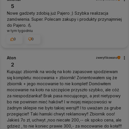
5
Nowe gadżety zdobią już Pajero ;) Szybka realizacja
zamówienia. Super. Polecam zakupy i produkty przynajmniej
do Pajero. 💪
w tym tygodniu
0
0
Aton
zweryfikowano
2
Kupując zbiornik na wodę na koło zapasowe spodziewam
się kompletu: mocowania + zbiornik! Zorientowałem się że
zbiornik + jego mocowanie to nie komplet! Domówiłem
mocowanie na koło na szczęście przyszło szybko, ale cóż
za niespodzianka!! Brak pasa mocującego, a jest nietypowy
bo nie powinien mieć haków!! I w mojej miejscowości w
żadnym sklepie nie było takiej wersji!!! I to uważam za grube
przegięcie!! Taki hamski chwyt reklamowy!! Zbiornik ooo!
Jakieś 7o zł, uchwyt ,noo niecałe 200,-- ok spoko cena, ale
gdzież , to nie koniec prawie 300,- za mocowanie do koła!!!!