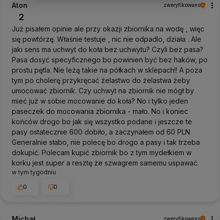
Aton
zweryfikowano
2
Już pisałem opinie ale przy okazji zbiornika na wodę , więc
się powtórzę. Właśnie testuje , nic nie odpadlo, działa . Ale
jaki sens ma uchwyt do koła bez uchwytu? Czyli bez pasa?
Pasa dosyć specyficznego bo powinien być bez haków, po
prostu pętla. Nie leżą takie na półkach w sklepach!! A poza
tym po cholerę przykręcać żelastwo do żelastwa żeby
umocować zbiornik. Czy uchwyt na zbiornik nie mógł by
mieć już w sobie mocowanie do koła? No i tylko jeden
paseczek do mocowania zbiornika - mało. No i koniec
końców drogo bo jak się wszystko podane i jeszcze te
pasy ostatecznie 600 dobiło, a zaczynałem od 60 PLN
Generalnie słabo, nie polecę bo drogo a pasy i tak trzeba
dokupić. Polecam kupić zbiornik bo z tym mydełkiem w
korku jest super a resztę że szwagrem samemu uspawać.
w tym tygodniu
0
0
Michał
zweryfikowano