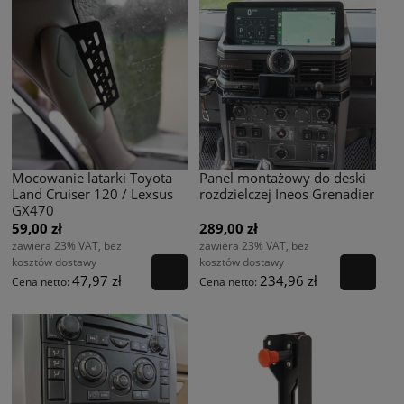
Mocowanie latarki Toyota
Panel montażowy do deski
Land Cruiser 120 / Lexsus
rozdzielczej Ineos Grenadier
GX470
59,00 zł
289,00 zł
zawiera 23% VAT, bez
zawiera 23% VAT, bez
kosztów dostawy
kosztów dostawy
47,97 zł
234,96 zł
Cena netto:
Cena netto: