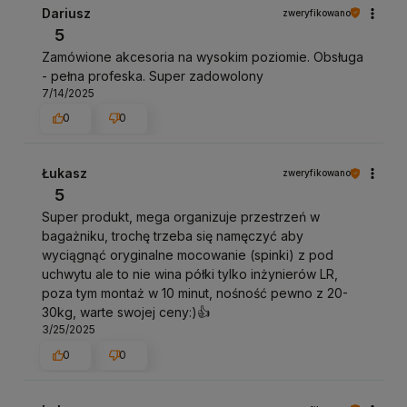
Dariusz
zweryfikowano
5
Zamówione akcesoria na wysokim poziomie. Obsługa
- pełna profeska. Super zadowolony
7/14/2025
0
0
Łukasz
zweryfikowano
5
Super produkt, mega organizuje przestrzeń w
bagażniku, trochę trzeba się namęczyć aby
wyciągnąć oryginalne mocowanie (spinki) z pod
uchwytu ale to nie wina półki tylko inżynierów LR,
poza tym montaż w 10 minut, nośność pewno z 20-
30kg, warte swojej ceny:)👍️
3/25/2025
0
0