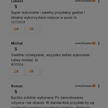
Lukasz
zweryfikowano
5
Super wykonanie i świetny przydatny gadżet !
Idealne wykorzystane miejsce w aucie 🚀
12/7/2024
0
0
Michał
zweryfikowano
5
Świetne rozwiązanie, wszystko ładnie wykonane.
Łatwy montaż. 👍️
8/1/2024
0
0
Roman
zweryfikowano
5
Bardzo solidnie wykonana. Po zamontowaniu
sztywna i nie dzwoni. W standardzie przydała by się
możliwość regulacji wysokości montażu. Polecam,