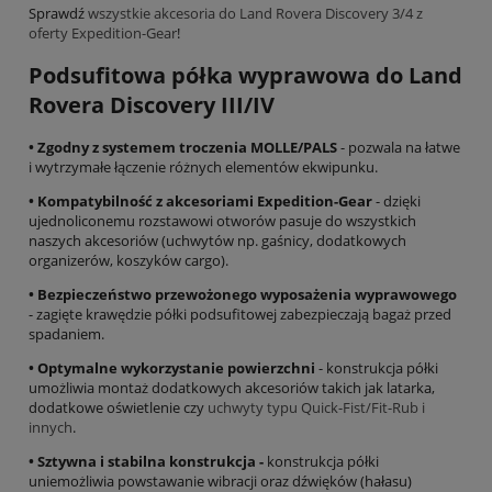
Sprawdź
wszystkie akcesoria do Land Rovera Discovery 3/4 z
oferty Expedition-Gear
!
Podsufitowa półka wyprawowa do Land
Rovera Discovery III/IV
• Zgodny z systemem troczenia MOLLE/PALS
- pozwala na łatwe
i wytrzymałe łączenie różnych elementów ekwipunku.
• Kompatybilność z akcesoriami Expedition-Gear
- dzięki
ujednoliconemu rozstawowi otworów pasuje do wszystkich
naszych akcesoriów (uchwytów np. gaśnicy, dodatkowych
organizerów, koszyków cargo).
• Bezpieczeństwo przewożonego wyposażenia wyprawowego
- zagięte krawędzie półki podsufitowej zabezpieczają bagaż przed
spadaniem.
• Optymalne wykorzystanie powierzchni
- konstrukcja półki
umożliwia montaż dodatkowych akcesoriów takich jak latarka,
dodatkowe oświetlenie czy
uchwyty typu Quick-Fist/Fit-Rub i
innych
.
• Sztywna i stabilna konstrukcja -
konstrukcja półki
uniemożliwia powstawanie wibracji oraz dźwięków (hałasu)