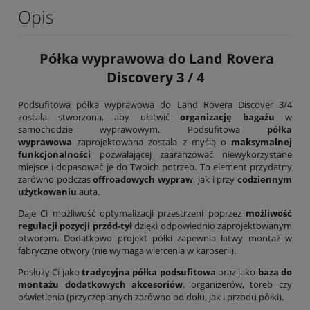
Opis
Półka wyprawowa do Land Rovera
Discovery 3 / 4
Podsufitowa półka wyprawowa do Land Rovera Discover 3/4
została stworzona, aby ułatwić
organizację bagażu
w
samochodzie wyprawowym. Podsufitowa
półka
wyprawowa
zaprojektowana została z myślą o
maksymalnej
funkcjonalności
pozwalającej zaaranżować niewykorzystane
miejsce i dopasować je do Twoich potrzeb. To element przydatny
zarówno podczas
offroadowych wypraw
, jak i przy
codziennym
użytkowaniu
auta.
Daje Ci możliwość optymalizacji przestrzeni poprzez
możliwość
regulacji pozycji przód-tył
dzięki odpowiednio zaprojektowanym
otworom. Dodatkowo projekt półki zapewnia łatwy montaż w
fabryczne otwory (nie wymaga wiercenia w karoserii).
Posłuży Ci jako
tradycyjna półka podsufitowa
oraz jako
baza do
montażu dodatkowych akcesoriów
, organizerów, toreb czy
oświetlenia (przyczepianych zarówno od dołu, jak i przodu półki).