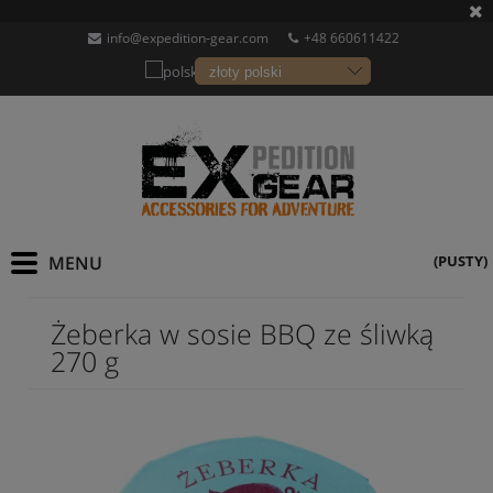
info@expedition-gear.com
+48 660611422
(PUSTY)
Żeberka w sosie BBQ ze śliwką
270 g