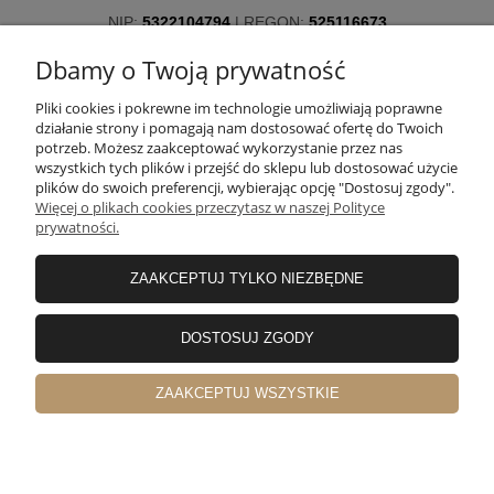
NIP:
5322104794
| REGON:
525116673
ul. Skorupy 12, 05-340 Kołbiel, woj. mazowieckie
Dbamy o Twoją prywatność
Potrzebujesz pomocy? Zadzwoń!
+48 660 611 422
Pliki cookies i pokrewne im technologie umożliwiają poprawne
działanie strony i pomagają nam dostosować ofertę do Twoich
potrzeb. Możesz zaakceptować wykorzystanie przez nas
wszystkich tych plików i przejść do sklepu lub dostosować użycie
O NAS
plików do swoich preferencji, wybierając opcję "Dostosuj zgody".
Więcej o plikach cookies przeczytasz w naszej Polityce
prywatności.
INFORMACJE
ZAAKCEPTUJ TYLKO NIEZBĘDNE
OBSŁUGA KLIENTA
DOSTOSUJ ZGODY
ZAAKCEPTUJ WSZYSTKIE
POLECANE KATEGORIE
pokaż pełną wersję strony