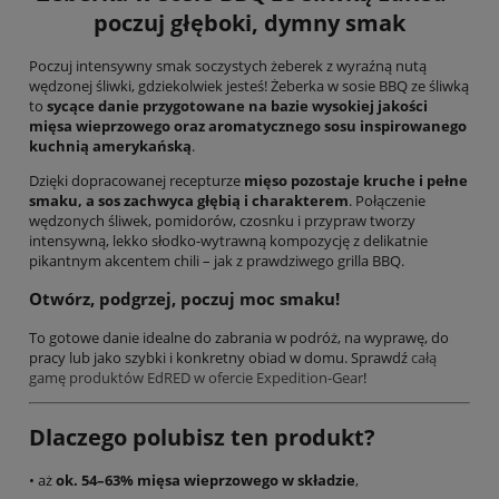
poczuj głęboki, dymny smak
Poczuj intensywny smak soczystych żeberek z wyraźną nutą
wędzonej śliwki, gdziekolwiek jesteś! Żeberka w sosie BBQ ze śliwką
to
sycące danie przygotowane na bazie wysokiej jakości
mięsa wieprzowego oraz aromatycznego sosu inspirowanego
kuchnią amerykańską
.
Dzięki dopracowanej recepturze
mięso pozostaje kruche i pełne
smaku, a sos zachwyca głębią i charakterem
. Połączenie
wędzonych śliwek, pomidorów, czosnku i przypraw tworzy
intensywną, lekko słodko-wytrawną kompozycję z delikatnie
pikantnym akcentem chili – jak z prawdziwego grilla BBQ.
Otwórz, podgrzej, poczuj moc smaku!
To gotowe danie idealne do zabrania w podróż, na wyprawę, do
pracy lub jako szybki i konkretny obiad w domu. Sprawdź
całą
gamę produktów EdRED w ofercie Expedition-Gear
!
Dlaczego polubisz ten produkt?
• aż
ok. 54–63% mięsa wieprzowego w składzie
,