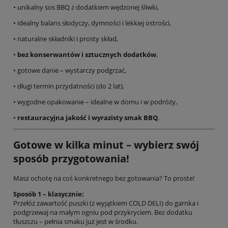
• unikalny sos BBQ z dodatkiem wędzonej śliwki,
• idealny balans słodyczy, dymności i lekkiej ostrości,
• naturalne składniki i prosty skład,
•
bez konserwantów i sztucznych dodatków
,
• gotowe danie – wystarczy podgrzać,
• długi termin przydatności (do 2 lat),
• wygodne opakowanie – idealne w domu i w podróży,
•
restauracyjna jakość i wyrazisty smak BBQ
.
Gotowe w kilka minut – wybierz swój
sposób przygotowania!
Masz ochotę na coś konkretnego bez gotowania? To proste!
Sposób 1 – klasycznie:
Przełóż zawartość puszki (z wyjątkiem COLD DELI) do garnka i
podgrzewaj na małym ogniu pod przykryciem. Bez dodatku
tłuszczu – pełnia smaku już jest w środku.