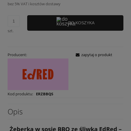
bez 5% VAT i kosztów dostawy
DO KOSZYKA
szt.
Producent:
zapytaj o produkt
Kod produktu:
ERZBBQS
Opis
Żeberka w sosie BBQ ze śliwką EdRed –