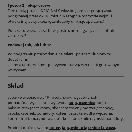
Sposób 2 – ekspresowo:
Zamkniętą puszkę ORIGINALS włóż do garnka z gorącą wodą i
podgrzewaj przez ok. 10 minut. Następnie ostrożnie wyjmij i
otwórz (najlepiej przez ręcznik, żeby uniknąć oparzenia).
Podczas otwierania zachowaj ostrożność – gorący sos potrafi
zaskoczyć!
Podawaj tak, jak lubisz
Po podgrzaniu przełóż danie na talerz i połącz z ulubionymi
dodatkami:
ziemniakami, frytkami, pieczywem, kaszą, ryżem lub grillowanymi
warzywami.
Skład
żeberko wieprzowe 54%, woda, śliwki wędzone, sok
pomarańczowy, sos sojowy (woda,
soja, pszenica
, sól), ocet
balsamiczny (ocet winny, skoncentrowany moszcz gronowy),
cebula, czosnek, pomidory, cukier, papryka słodka wędzona,
koncentrat tamaryndowca, sól, kolendra, kmin rzymski, pomidory.
Produkt może zawierać:
seler, jaja, mleko łącznie z laktozą,