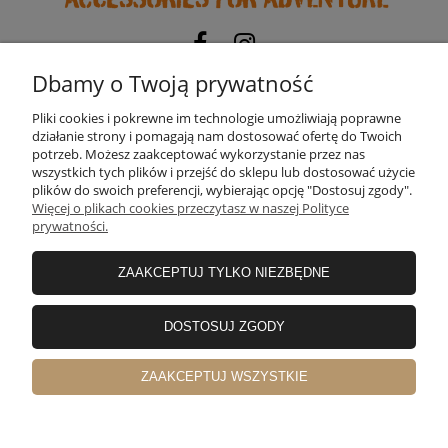
EXPEDITION-GEAR
TOMASZ MATOSEK
Dbamy o Twoją prywatność
NIP:
5322104794
| REGON:
525116673
Pliki cookies i pokrewne im technologie umożliwiają poprawne
ul. Skorupy 12, 05-340 Kołbiel, woj. mazowieckie
działanie strony i pomagają nam dostosować ofertę do Twoich
potrzeb. Możesz zaakceptować wykorzystanie przez nas
Potrzebujesz pomocy? Zadzwoń!
wszystkich tych plików i przejść do sklepu lub dostosować użycie
+48 660 611 422
plików do swoich preferencji, wybierając opcję "Dostosuj zgody".
Więcej o plikach cookies przeczytasz w naszej Polityce
prywatności.
INFORMACJE
ZAAKCEPTUJ TYLKO NIEZBĘDNE
OBSŁUGA KLIENTA
DOSTOSUJ ZGODY
ZAAKCEPTUJ WSZYSTKIE
POLECANE KATEGORIE
pokaż pełną wersję strony