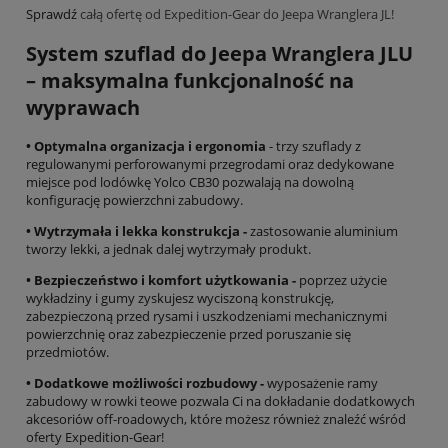
Sprawdź
całą ofertę od Expedition-Gear do Jeepa Wranglera JL!
System szuflad do Jeepa Wranglera JLU
– maksymalna funkcjonalność na
wyprawach
• Optymalna organizacja i ergonomia
- trzy szuflady z
regulowanymi perforowanymi przegrodami oraz dedykowane
miejsce pod lodówkę Yolco CB30 pozwalają na dowolną
konfigurację powierzchni zabudowy.
• Wytrzymała i lekka konstrukcja -
zastosowanie aluminium
tworzy lekki, a jednak dalej wytrzymały produkt.
• Bezpieczeństwo i komfort użytkowania -
poprzez użycie
wykładziny i gumy zyskujesz wyciszoną konstrukcję,
zabezpieczoną przed rysami i uszkodzeniami mechanicznymi
powierzchnię oraz zabezpieczenie przed poruszanie się
przedmiotów.
• Dodatkowe możliwości rozbudowy -
wyposażenie ramy
zabudowy w rowki teowe pozwala Ci na dokładanie dodatkowych
akcesoriów off-roadowych, które możesz również znaleźć wśród
oferty Expedition-Gear!