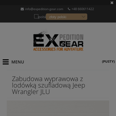
info@expedition-gear.com
+48 660611422
(PUSTY)
Zabudowa wyprawowa z
lodówką szufladową Jeep
Wrangler JLU