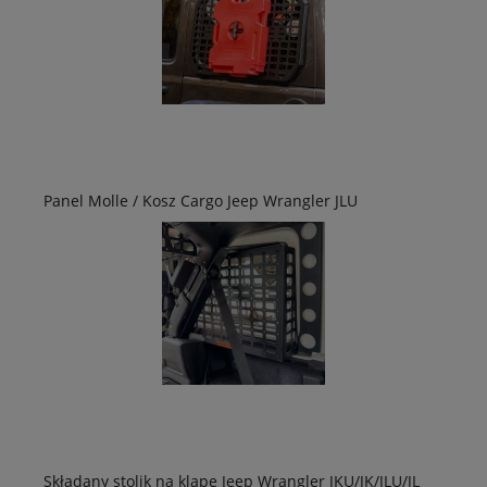
Panel Molle / Kosz Cargo Jeep Wrangler JLU
Składany stolik na klapę Jeep Wrangler JKU/JK/JLU/JL