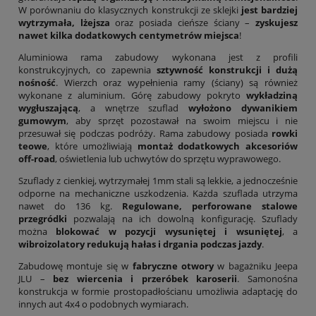
W porównaniu do klasycznych konstrukcji ze sklejki
jest bardziej
wytrzymała, lżejsza
oraz posiada cieńsze ściany –
zyskujesz
nawet kilka dodatkowych centymetrów miejsca
!
Aluminiowa rama zabudowy wykonana jest z profili
konstrukcyjnych, co zapewnia
sztywność konstrukcji i dużą
nośność
. Wierzch oraz wypełnienia ramy (ściany) są również
wykonane z aluminium. Górę zabudowy pokryto
wykładziną
wygłuszającą
, a wnętrze szuflad
wyłożono dywanikiem
gumowym
, aby sprzęt pozostawał na swoim miejscu i nie
przesuwał się podczas podróży. Rama zabudowy posiada
rowki
teowe
, które umożliwiają
montaż dodatkowych akcesoriów
off-road
, oświetlenia lub uchwytów do sprzętu wyprawowego.
Szuflady z cienkiej, wytrzymałej 1mm stali są lekkie, a jednocześnie
odporne na mechaniczne uszkodzenia. Każda szuflada utrzyma
nawet do 136 kg.
Regulowane, perforowane stalowe
przegródki
pozwalają na ich dowolną konfigurację. Szuflady
można
blokować w pozycji wysuniętej i wsuniętej
, a
wibroizolatory redukują hałas i drgania podczas jazdy
.
Zabudowę montuje się w
fabryczne otwory
w bagażniku Jeepa
JLU –
bez wiercenia i przeróbek karoserii
. Samonośna
konstrukcja w formie prostopadłościanu umożliwia adaptację do
innych aut 4x4 o podobnych wymiarach.