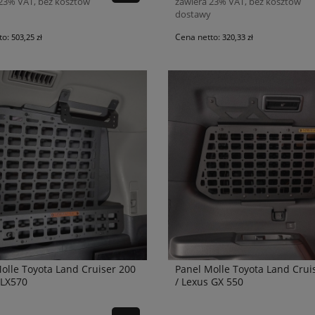
 23% VAT, bez kosztów
zawiera 23% VAT, bez kosztów
dostawy
to:
Cena netto:
503,25 zł
320,33 zł
olle Toyota Land Cruiser 200
Panel Molle Toyota Land Crui
 LX570
/ Lexus GX 550