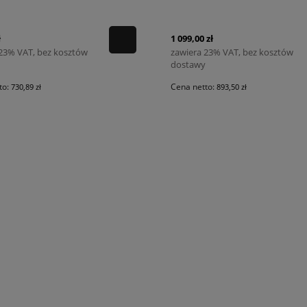
ł
1 099,00 zł
 23% VAT, bez kosztów
zawiera 23% VAT, bez kosztów
dostawy
to:
Cena netto:
730,89 zł
893,50 zł