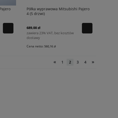
Pajero
Półka wyprawowa Mitsubishi Pajero
4 (5 drzwi)
689,00 zł
zawiera 23% VAT, bez kosztów
dostawy
Cena netto:
560,16 zł
«
»
1
2
3
4