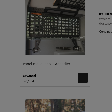
899,00 z
zawiera
dostawy
Cena net
Panel molle Ineos Grenadier
689,00 zł
560,16 zł