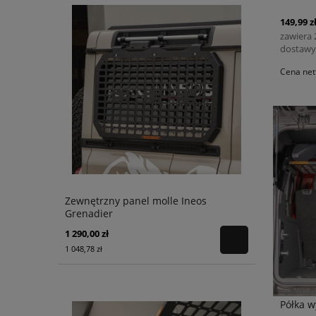
149,99 z
zawiera
dostawy
Cena net
Zewnętrzny panel molle Ineos
Grenadier
1 290,00 zł
1 048,78 zł
Półka 