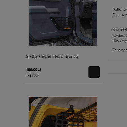
Półka 
Discove
692,00 z
zawiera
dostawy
Cena net
Siatka kieszeni Ford Bronco
199,00 zł
161,79 zł