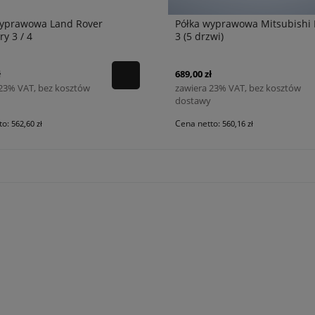
wyprawowa Land Rover
Półka wyprawowa Mitsubishi 
ry 3 / 4
3 (5 drzwi)
ł
689,00 zł
 23% VAT, bez kosztów
zawiera 23% VAT, bez kosztów
dostawy
to:
Cena netto:
562,60 zł
560,16 zł