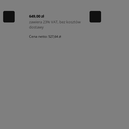
649,00 zł
zawiera 23% VAT, bez kosztów
dostawy
Cena netto:
527,64 zł