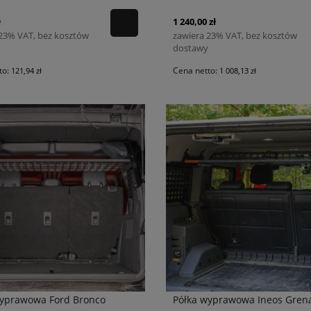
ł
1 240,00 zł
 23% VAT, bez kosztów
zawiera 23% VAT, bez kosztów
dostawy
to:
Cena netto:
121,94 zł
1 008,13 zł
wyprawowa Ford Bronco
Półka wyprawowa Ineos Gren