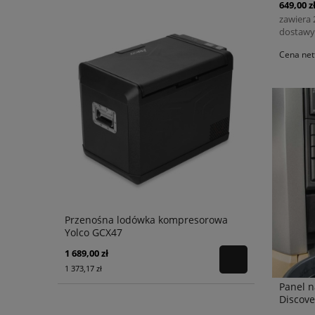
649,00 z
zawiera
dostawy
Cena net
Przenośna lodówka kompresorowa
Yolco GCX47
1 689,00 zł
1 373,17 zł
Panel n
Discove