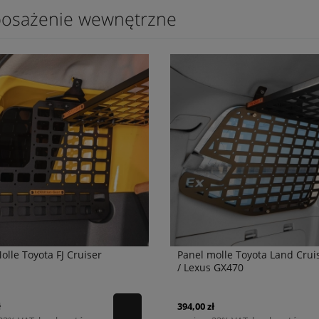
osażenie wewnętrzne
olle Toyota FJ Cruiser
Panel molle Toyota Land Crui
/ Lexus GX470
ł
394,00 zł