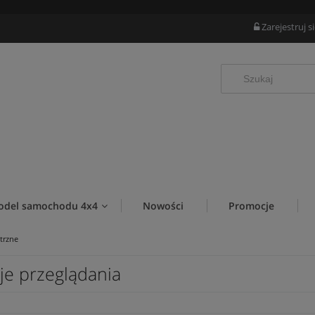
Zarejestruj s
odel samochodu 4x4
Nowości
Promocje
trzne
je przeglądania