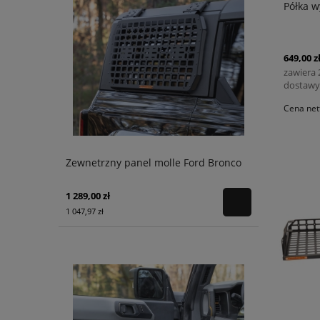
Półka 
649,00 z
zawiera
dostawy
Cena net
Zewnetrzny panel molle Ford Bronco
1 289,00 zł
1 047,97 zł