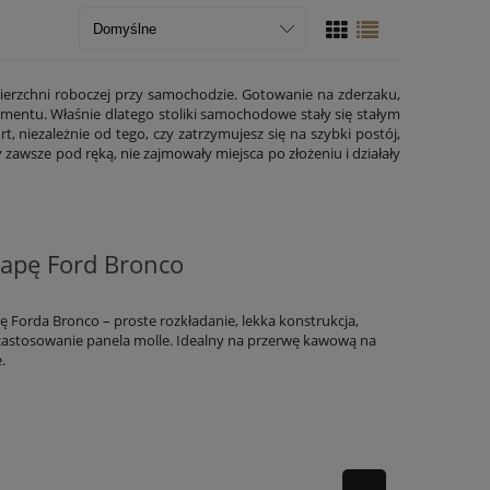
ierzchni roboczej przy samochodzie. Gotowanie na zderzaku,
omentu. Właśnie dlatego stoliki samochodowe stały się stałym
niezależnie od tego, czy zatrzymujesz się na szybki postój,
ły zawsze pod ręką, nie zajmowały miejsca po złożeniu i działały
lapę Ford Bronco
 Forda Bronco – proste rozkładanie, lekka konstrukcja,
 zastosowanie panela molle. Idealny na przerwę kawową na
e.