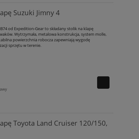
lapę Suzuki Jimny 4
B74 od Expedition-Gear to składany stolik na klapę
biwaków. Wytrzymała, metalowa konstrukcja, system molle,
stabilna powierzchnia robocza zapewniają wygodę
acji sprzętu w terenie.
tawy
lapę Toyota Land Cruiser 120/150,