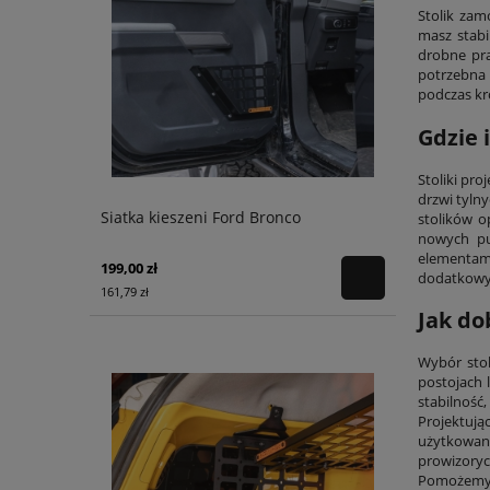
Stolik zam
masz stabi
drobne pra
potrzebna 
podczas kró
Gdzie 
Stoliki pr
drzwi tyln
Siatka kieszeni Ford Bronco
stolików 
nowych pu
elementami
199,00 zł
dodatkowy
161,79 zł
Jak do
Wybór stol
postojach 
stabilność
Projektują
użytkowan
prowizoryc
Pomożemy 