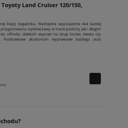
Toyoty Land Cruiser 120/150,
nej klapy bagażnika. Niezbędne wyposażenie 4x4 każdej
y przygotowaniu szybkiej kawy w tracie podróży jak i długim
do offrodu, dalekich wypraw na drugi koniec świata czy
ą. Podstawowe akcesorium wyprawowe każdego auta
tawy
ochodu?