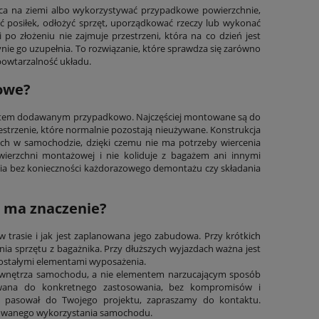
ca na ziemi albo wykorzystywać przypadkowe powierzchnie,
ć posiłek, odłożyć sprzęt, uporządkować rzeczy lub wykonać
po złożeniu nie zajmuje przestrzeni, która na co dzień jest
nie go uzupełnia. To rozwiązanie, które sprawdza się zarówno
 powtarzalność układu.
wowe?
ementem dodawanym przypadkowo. Najczęściej montowane są do
strzenie, które normalnie pozostają nieużywane. Konstrukcja
ch w samochodzie, dzięki czemu nie ma potrzeby wiercenia
wierzchni montażowej i nie koliduje z bagażem ani innymi
ycia bez konieczności każdorazowego demontażu czy składania
a ma znaczenie?
trasie i jak jest zaplanowana jego zabudowa. Przy krótkich
ania sprzętu z bagażnika. Przy dłuższych wyjazdach ważna jest
ozostałymi elementami wyposażenia.
em wnętrza samochodu, a nie elementem narzucającym sposób
owana do konkretnego zastosowania, bez kompromisów i
iej pasował do Twojego projektu, zapraszamy do kontaktu.
nowanego wykorzystania samochodu.