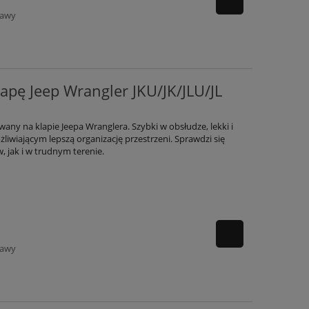
tawy
lapę Jeep Wrangler JKU/JK/JLU/JL
y na klapie Jeepa Wranglera. Szybki w obsłudze, lekki i
liwiającym lepszą organizację przestrzeni. Sprawdzi się
 jak i w trudnym terenie.
tawy