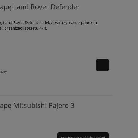
klapę Land Rover Defender
 Land Rover Defender - lekki, wytrzymały, z panelem
i organizacji sprzętu 4x4.
tawy
lapę Mitsubishi Pajero 3
powiadom o dostępności