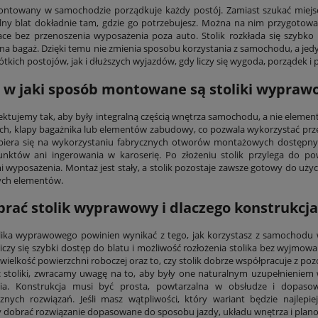
ontowany w samochodzie porządkuje każdy postój. Zamiast szukać miejs
lny blat dokładnie tam, gdzie go potrzebujesz. Można na nim przygotowa
ce bez przenoszenia wyposażenia poza auto. Stolik rozkłada się szybko i 
na bagaż. Dzięki temu nie zmienia sposobu korzystania z samochodu, a jedy
tkich postojów, jak i dłuższych wyjazdów, gdy liczy się wygoda, porządek i
i w jaki sposób montowane są stoliki wypra
ojektujemy tak, aby były integralną częścią wnętrza samochodu, a nie el
ych, klapy bagażnika lub elementów zabudowy, co pozwala wykorzystać prze
opiera się na wykorzystaniu fabrycznych otworów montażowych dostępny
nktów ani ingerowania w karoserię. Po złożeniu stolik przylega do po
 wyposażenia. Montaż jest stały, a stolik pozostaje zawsze gotowy do uż
ch elementów.
brać stolik wyprawowy i dlaczego konstrukcj
ika wyprawowego powinien wynikać z tego, jak korzystasz z samochodu w 
liczy się szybki dostęp do blatu i możliwość rozłożenia stolika bez wyjmow
, wielkość powierzchni roboczej oraz to, czy stolik dobrze współpracuje z p
c stoliki, zwracamy uwagę na to, aby były one naturalnym uzupełnieni
ia. Konstrukcja musi być prosta, powtarzalna w obsłudze i dopas
znych rozwiązań. Jeśli masz wątpliwości, który wariant będzie najlep
dobrać rozwiązanie dopasowane do sposobu jazdy, układu wnętrza i pla