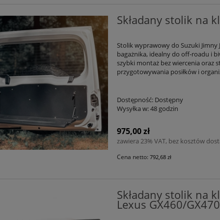
Składany stolik na k
Stolik wyprawowy do Suzuki Jimny J
bagażnika, idealny do off-roadu i 
szybki montaż bez wiercenia oraz 
przygotowywania posiłków i organiz
Dostępność:
Dostępny
Wysyłka w:
48 godzin
975,00 zł
zawiera 23% VAT, bez kosztów dos
Cena netto:
792,68 zł
Składany stolik na k
Lexus GX460/GX470