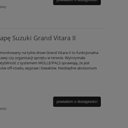
tawy
lapę Suzuki Grand Vitara II
montowany na tylne drzwi Grand Vitara II to funkcjonalna
awy czy organizacji sprzętu w terenie. Wytrzymała
atybilność z systemem MOLLE/PALS sprawiają, że jest
ików off-roadu, wypraw i biwaków. Niezbędne akcesorium
powiadom o dostępności
tawy