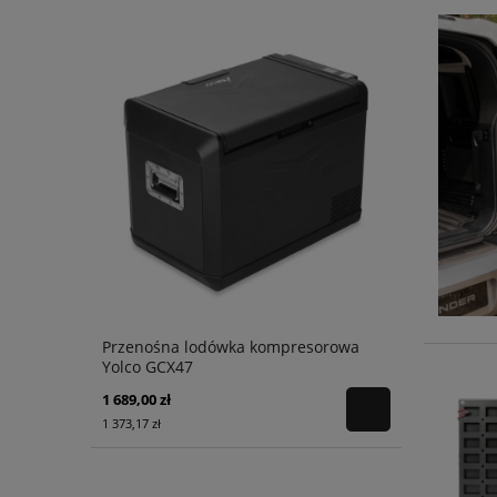
Przenośna lodówka kompresorowa
Yolco GCX47
1 689,00 zł
1 373,17 zł